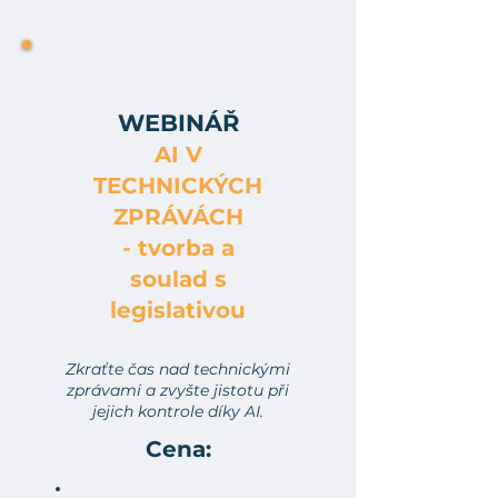
WEBINÁŘ
AI V
TECHNICKÝCH
ZPRÁVÁCH
- tvorba a
soulad s
legislativou​
Zkraťte čas nad technickými
zprávami a zvyšte jistotu při
jejich kontrole díky AI.
Cena: