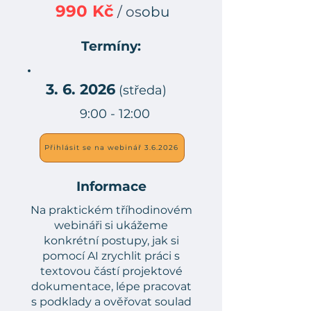
990
Kč
/ os
obu
Termíny:
3. 6. 2026
(středa)
9:00 - 12:00
Přihlásit se na webinář 3.6.2026
Informace
Na praktickém tříhodinovém
webináři si ukážeme
konkrétní postupy, jak si
pomocí AI zrychlit práci s
textovou částí projektové
dokumentace, lépe pracovat
s podklady a ověřovat soulad