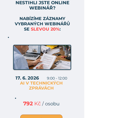
NESTIHLI JSTE ONLINE
WEBINÁŘ?
NABÍZÍME ZÁZNAMY
VYBRANÝCH WEBINÁŘŮ
SE
SLEVOU 20%
:
17. 6. 2026
9:00 - 12:00
AI V TECHNICKÝCH
ZPRÁVÁCH
792
Kč
/ os
obu