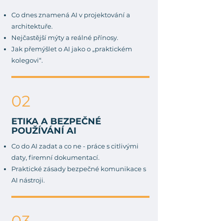
Co dnes znamená AI v projektování a
architektuře.
Nejčastější mýty a reálné přínosy.
Jak přemýšlet o AI jako o „praktickém
kolegovi“.
02
ETIKA A BEZPEČNÉ
POUŽÍVÁNÍ AI
Co do AI zadat a co ne - práce s citlivými
daty, firemní dokumentací.
Praktické zásady bezpečné komunikace s
AI nástroji.