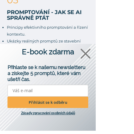
03
PROMPTOVÁNÍ - JAK SE AI
SPRÁVNĚ PTÁT
Principy efektivního promptování a řízení
kontextu.
Ukázky reálných promptů ze stavební
praxe.
E-book zdarma
Jak AI využít k rychlé analýze textu,
legislativy.
Přihlaste se k našemu newsletteru
a získejte 5 promptů, které vám
ušetří čas.
04
AI V KLÍČOVÝCH
Přihlásit se k odběru
ČINNOSTECH PROJEKTANTA
Zásady zpracování osobních údajů
Technické zprávy a legislativa
Koordinace projektu
Komunikace s investorem / týmem