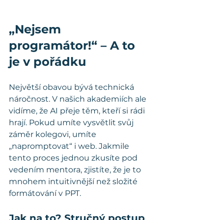
„Nejsem 
programátor!“ – A to 
je v pořádku
Největší obavou bývá technická 
náročnost. V našich akademiích ale 
vidíme, že AI přeje těm, kteří si rádi 
hrají. Pokud umíte vysvětlit svůj 
záměr kolegovi, umíte 
„napromptovat“ i web. Jakmile 
tento proces jednou zkusíte pod 
vedením mentora, zjistíte, že je to 
mnohem intuitivnější než složité 
formátování v PPT.
Jak na to? Stručný postup 