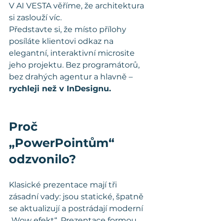
V AI VESTA věříme, že architektura 
si zaslouží víc. 
Představte si, že místo přílohy 
posíláte klientovi odkaz na 
elegantní, interaktivní microsite 
jeho projektu. Bez programátorů, 
bez drahých agentur a hlavně – 
rychleji než v InDesignu.
Proč 
„PowerPointům“ 
odzvonilo?
Klasické prezentace mají tři 
zásadní vady: jsou statické, špatně 
se aktualizují a postrádají moderní 
„Wow efekt“. Prezentace formou 