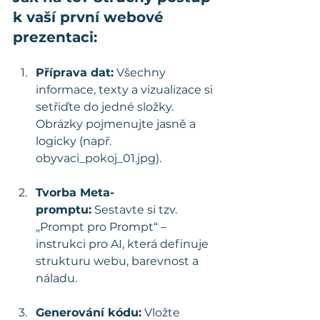
k vaší první webové 
prezentaci:
Příprava dat:
 Všechny 
informace, texty a vizualizace si 
setřiďte do jedné složky. 
Obrázky pojmenujte jasně a 
logicky (např. 
obyvaci_pokoj_01.jpg).
Tvorba Meta-
promptu:
 Sestavte si tzv. 
„Prompt pro Prompt“ – 
instrukci pro AI, která definuje 
strukturu webu, barevnost a 
náladu.
Generování kódu:
 Vložte 