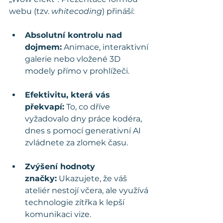
webu (tzv. 
whitecoding
) přináší:
Absolutní kontrolu nad 
dojmem:
 Animace, interaktivní 
galerie nebo vložené 3D 
modely přímo v prohlížeči.
Efektivitu, která vás 
překvapí:
 To, co dříve 
vyžadovalo dny práce kodéra, 
dnes s pomocí generativní AI 
zvládnete za zlomek času.
Zvýšení hodnoty 
značky:
 Ukazujete, že váš 
ateliér nestojí včera, ale využívá 
technologie zítřka k lepší 
komunikaci vize.