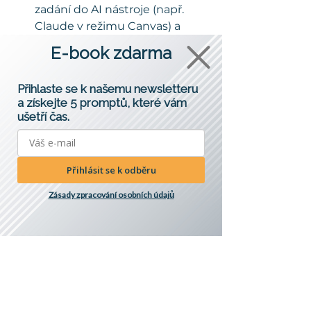
zadání do AI nástroje (např. 
Claude v režimu Canvas) a 
nechte si vygenerovat HTML a 
E-book zdarma
CSS kód.
Přihlaste se k našemu newsletteru
Nasazení 
a získejte 5 promptů, které vám
(Deployment):
 Výsledný kód 
ušetří čas.
nahrajte přímo na web vašeho 
ateliéru nebo využijte služby 
jako 
Netlify
, kde můžete mít 
Přihlásit se k odběru
web online a zdarma během 
pár sekund.
Zásady zpracování osobních údajů
Kvalita zadání je 
klíčem k úspěchu
Je důležité si uvědomit, že AI je váš 
„nekonečně výkonný junior“. 