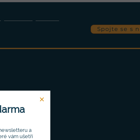
Spojte se s 
ČLÁNKY
O NÁS
darma
newsletteru a
eré vám ušetří