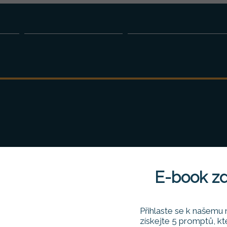
ÁŘE
ONLINE AKADEMIE
FIREMNÍ AKADEMIE
Žádné dostupné plány
E-book z
Plány, které jsou dostupné ke koupi najdete zde.
Přihlaste se k našemu 
Zpět na domovskou stránku
získejte 5 promptů, kt